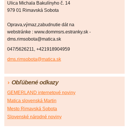
Ulica Michala Bakulínyho č. 14
979 01 Rimavská Sobota
Oprava,výmaz,zabudnutie dát na
webstránke : www.dommsrs.estranky.sk -
dms.rimsobota@matica.sk
047/5626211, +421918904959
dms.rimsobota@matica.sk
Obľúbené odkazy
GEMERLAND internetové noviny
Matica slovenská Martin
Mesto Rimavská Sobota
Slovenské národné noviny