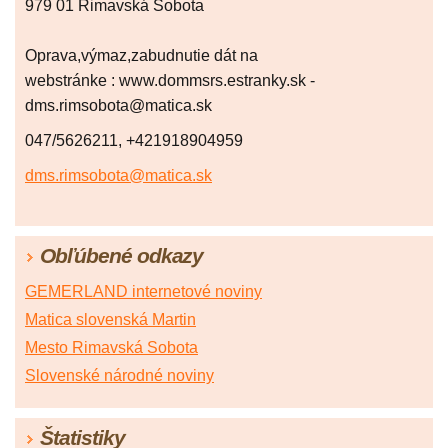
979 01 Rimavská Sobota
Oprava,výmaz,zabudnutie dát na
webstránke : www.dommsrs.estranky.sk -
dms.rimsobota@matica.sk
047/5626211, +421918904959
dms.rimsobota@matica.sk
Obľúbené odkazy
GEMERLAND internetové noviny
Matica slovenská Martin
Mesto Rimavská Sobota
Slovenské národné noviny
Štatistiky