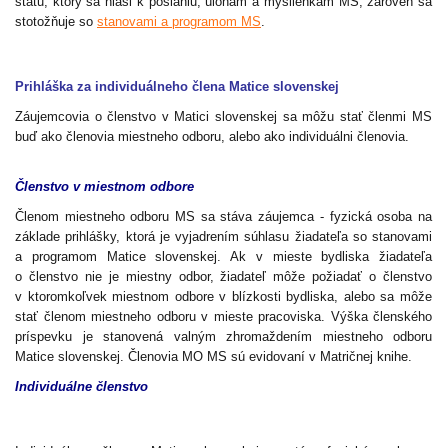
štátu, ktorý sa hlási k poslaniu, úlohám a myšlienkam MS, zároveň sa
stotožňuje so
stanovami a programom MS
.
Prihláška za individuálneho člena Matice slovenskej
Záujemcovia o členstvo v Matici slovenskej sa môžu stať členmi MS
buď ako členovia miestneho odboru, alebo ako individuálni členovia.
Členstvo v miestnom odbore
Členom miestneho odboru MS sa stáva záujemca - fyzická osoba na
základe prihlášky, ktorá je vyjadrením súhlasu žiadateľa so stanovami
a programom Matice slovenskej. Ak v mieste bydliska žiadateľa
o členstvo nie je miestny odbor, žiadateľ môže požiadať o členstvo
v ktoromkoľvek miestnom odbore v blízkosti bydliska, alebo sa môže
stať členom miestneho odboru v mieste pracoviska. Výška členského
príspevku je stanovená valným zhromaždením miestneho odboru
Matice slovenskej. Členovia MO MS sú evidovaní v Matričnej knihe
.
Individuálne členstvo