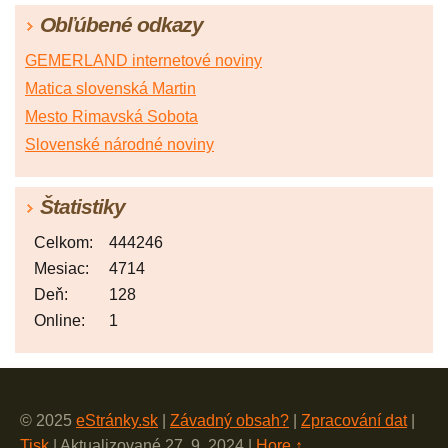
Obľúbené odkazy
GEMERLAND internetové noviny
Matica slovenská Martin
Mesto Rimavská Sobota
Slovenské národné noviny
Štatistiky
Celkom:
444246
Mesiac:
4714
Deň:
128
Online:
1
© 2025
eStránky.sk
|
Závadný obsah?
|
Zpracování dat
|
Tisk
|
Aktualizované 27. 9. 2024
|
Hore ↑