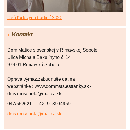
Deň ľudových tradícií 2020
Kontakt
Dom Matice slovenskej v Rimavskej Sobote
Ulica Michala Bakulínyho č. 14
979 01 Rimavská Sobota
Oprava,výmaz,zabudnutie dát na
webstránke : www.dommsrs.estranky.sk -
dms.rimsobota@matica.sk
047/5626211, +421918904959
dms.rimsobota@matica.sk