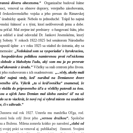
strannú dôveru obecenstva.“
Organizačne budoval štátne
 moci, venoval sa obnove dopravy, verejného zásobovania,
d československého vojska a jeho presun do Rimavskej
 úradnícky aparát. Nebolo to jednoduché. Trápil ho najmä
venskú štátnosť a s tými, ktorí nedôverovali jemu a dobe.
za príťaž. Mal zrejme iné predstavy o fungovaní štátu, jeho
 odišiel a úrad odovzdal Dr. Jankovi Jesenskému, ktorý
ej Soboty.
V rokoch 1922-1925 bol senátorom Národného
upustil úplne a v roku 1925 sa stiahol do ústrania, aby sa
l memoáre:
„Nedokázal som sa vysporiadať s byrokraciou,
u hospodárskou politikou namierenou proti roľníckemu
 slobode a blahobytu ľudu, aký som mu ja po prevrate
 poďakovanie z úradu.“
Včielky sa stali centrom jeho života.
li jeho rozhovorom s ich osadenstvom:
„...včely, akoby mali
dieť najmä vtedy, keď narábal na Demianove dvore
raveného úľa. Výkrik „tu si kráľovnička“ znamenal, že
 vložila do pripraveného úľa a včeličky putovali za ňou.
ičkou a ujček Jano Demian mal úlohu zaniesť úľ na už
o sa to viackrát, že nový roj si vybral miesto na usadenie
, či v záhrade.“
axnera stal rok 1927. Umrela mu manželka Oľga, rod.
ktorá bola celý život jeho
„vernou družkou
“.
Spoločne
nu a Boženu. Milena zomrela krátko po narodení
„slabá od
j svojej práci sa venoval aj publikačnej činnosti. Svojimi