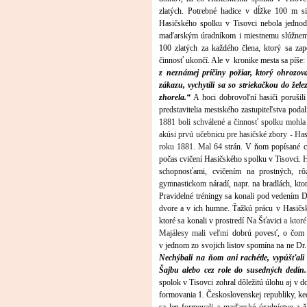
zlatých. Potrebné hadice v dĺžke 100 m si
Hasičského spolku v Tisovci nebola jednod
maďarským úradníkom i miestnemu slúžnemu
100 zlatých za každého člena, ktorý sa zap
činnosť ukončí. Ale v kronike mesta sa píše
z neznámej príčiny požiar, ktorý ohrozov
zákazu, vychytili sa so striekačkou do žel
zhorela.“
A hoci dobrovoľní hasiči porušili
predstavitelia mestského zastupiteľstva poda
1881 boli schválené a činnosť spolku mohl
akúsi prvú učebnicu pre hasičské zbory - Ha
roku 1881. Mal 64
strán. V ňom popísané c
počas cvičení Hasičského spolku v Tisovci. H
schopnosťami, cvičením na prostných, r
gymnastickom náradí, napr. na bradlách, kto
Pravidelné tréningy sa konali pod vedením
dvore a v ich humne. Ťažkú prácu v Hasičs
ktoré sa konali v prostredí Na Šťavici
a ktoré
Majálesy mali veľmi
dobrú povesť, o čom m
v jednom zo svojich listov spomína na ne Dr.
Nechýbali na ňom ani rachétle, vypúšťali
Šajbu alebo cez role do susedných dedín.
spolok v Tisovci zohral dôležitú úlohu aj v d
formovania 1. Československej republiky, ked