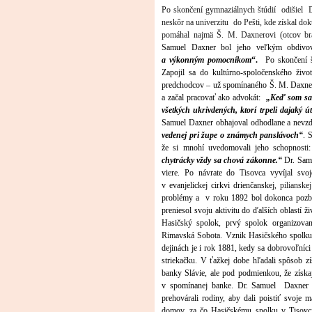
Po skončení gymnaziálnych štúdií odišiel 
neskôr na univerzitu do Pešti, kde získal dok
pomáhal najmä Š. M. Daxnerovi (otcov bra
Samuel Daxner bol jeho veľkým obdivov
a výkonným pomocníkom
“.
Po skončení št
Zapojil sa do kultúrno-spoločenského živ
predchodcov – už spomínaného Š. M. Daxnera,
a začal pracovať ako advokát:
„Keď som sa 
všetkých ukrivdených, ktorí trpeli dajak
Samuel Daxner
obhajoval odhodlane a nevzd
vedenej pri župe o známych panslávoch“
. 
že si mnohí uvedomovali jeho schopnosti
chytrácky vždy sa chová zákonne.“
Dr. Samu
viere. Po návrate do Tisovca vyvíjal svoj
v evanjelickej cirkvi drienčanskej,
pilianskej
problémy a v roku 1892 bol dokonca pozba
preniesol svoju aktivitu do ďalších oblastí 
Hasičský spolok, prvý spolok organizovan
Rimavská Sobota. Vznik Hasičského spolku
dejinách je i rok 1881, kedy sa dobrovoľníci
striekačku. V ťažkej dobe hľadali spôsob z
banky Slávie, ale pod podmienkou, že získajú
v spomínanej banke. Dr. Samuel Daxner 
prehovárali rodiny, aby dali poistiť svoje 
domov, za čo Hasičskému spolku v Tisovci