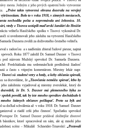
andárstvo sa nechcelo vzdať svojich pozícií. V Tisovci sa
právy mesta. Jedným z jeho prvých opatrení bolo vytvorenie
lku.
„Práve takto vytvorená obrana dozerala na verejný
 výtržnostiam. Bolo to v roku 1918, v zimných mesiacoch,
esta nechodila pošta a nepremávala ani železnica. 10.
nári, vtedy z Tisovca ustúpili maďarskí žandári do Hnúšte
kciu veliteľa Hasičského spolku v Tisovci vykonával Dr.
asiči si uvedomovali jeho zásluhu na vytvorení Hasičského
. Samuela Daxnera zvolili za doživotného čestného veliteľa.
eval s radosťou a s nadšením zbieral ľudové piesne, najmä
ch spevoch. Roku 1877 založil Dr. Samuel Daxner v Tisovci
nes pod názvom Mužský spevokol Dr. Samuela Daxnera.
uché. Predchádzala mu sedemnásťkrát predložená žiadosť
utá a často s vtipným komentárom. Miestny lekár napr.
v Tisovci sú studené vetry a hmly, a keby občania spievali,
ku sa dozvedáme, že
„
Tisovčania nemôžu spievať, lebo by
jeho založeniu vyjadroval aj miestny zverolekár, ktorý do
dozvedeli, že Dr. S. Daxner má plemenného býka zo
y spolok povolil, tak by iste mnoho spevákov dochádzalo k
y mnoho štátnych občanov pošliapať. Preto sa býk ani
 sa dočkal schválenia až v roku 1918. Dr. Samuel Daxner
ganizoval a riadil celú jeho činnosť. Spočiatku spevokol
 Postupne Dr. Samuel Daxner pridával zložitejšie zborové
h básnikov, ktoré spracovával on sám, ale aj mnohí jeho
j hudobnej scény – Mikuláš Schneider-Trnavský:
„Pestovali