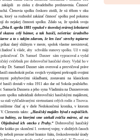
 zakúpili zo zisku z divadelného predstavenia. Činnosť
uchá. Členovia spolku čoskoro zistili, že sú tŕňom v oku
, ktorý sa rozhodol zakázať činnosť spolku pod pokutou
ojí do nejakej činnosti spolku. Zdalo sa, že spolok svoju
:
„Dňa 8. apríla 1881 vypukol v tisovskej erárnej železiarni
al skazou celý hámor, a tak hasiči, nešetriac úradného
eziarne a to s takým zdarom, že len časť strechy topiarne
 príkaz daný slúžnym v meste, spolok vlastne neexistoval,
li žiadosť
k vláde, aby schválila stanovy spolku. Už v máji
a pokračovať. Dr. Samuel Daxner sám vypracoval a vydal
sičský cvičebník pre dobrovoľné hasičské sbory. Vydal ho v
viky Dr. Samuel Daxner sám overoval a precvičoval práve
asiči mnohokrát počas svojich vystúpení prekvapili svojimi
ôznymi pohybovými skladbami, zostavami na klasickom
ré hasiči dostali v roku 1911 ako dar od Sokola pražského.
 Dr. Samuela Daxnera a jeho syna Vladimíra na Daxnerovom
kom spolku nahrádzali dobrovoľníci hasičskými majálesmi,
 sa stali vyhľadávanými stretnutiami celých rodín z Tisovca.
ôžeme čítať aj v diele Nedokončená kronika, v ktorom
 V. Clementis takto:
„Hasičský majáles býval z najväčších.
 sa balóny, za ktorými sme utekali zväčša márne, až na
 Objednával ich otecko z Prahy.“
Dobrovoľný hasičský
obe krátko po skončení 1. svetovej vojny, v zložitých časoch
y neboli presne určené hranice štátu, československé úrady