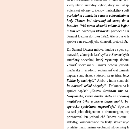
sa len formovali a maďarské úradníctvo a ž
vtedy utvoril národný výbor,
ktorý sa ujal s
vojenskej obrany
z členov hasičského spo
poriadok a zamedzila v meste rabovačkám a
kedy Tisovec bol odrezaný od sveta, do m
januára 1919 mesto obsadili talianski legio
a tam ich odzbrojili klenovskí parobci.“
Fun
Samuel Daxner do roku 1922. Ale tisovskí h
spolku a na rozvoji jeho činnosti, preto si Dr
Dr. Samuel Daxner miloval hudbu a spev, spi
tisovské, z ktorých časť vyšla v Slovenský
zmiešaný spevokol, ktorý vystupuje dod
Založiť spevokol v Tisovci nebolo jednod
maďarským úradom, sedemnásťkrát zamietn
napísal stanovisko, v ktorom sa uvádza
,
že
„
ľahko by zachrípli.“
Alebo v inom stanovis
im narástli veľké ohryzky“.
Dokonca sa k 
správy napísal:
„Cestou úradnou sme sa 
Švajčiarska, zviera divoké. Keby sa speváck
majiteľovi býka a zviera bujné mohlo b
spevácka spoločnosť nepovoľuje.“
Spevokol
sa stal jeho dirigentom a dramaturgom, or
pripravoval len jednoduché ľudové
piesne.
skladby, komponované na
texty slovenskýc
priatelia, napr. známa osobnosť slovenske