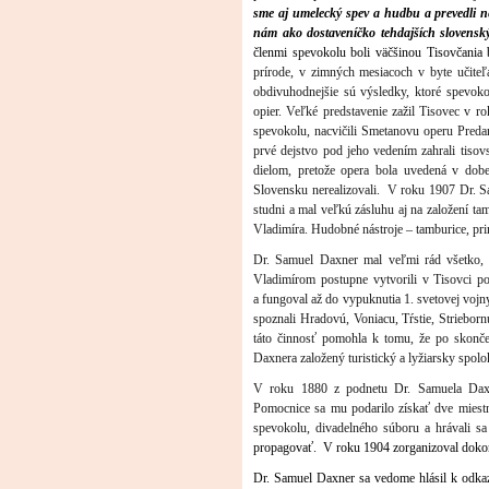
sme aj umelecký spev a hudbu a prevedli ne
nám ako dostaveníčko tehdajších slovenský
členmi spevokolu boli väčšinou Tisovčania
prírode, v zimných mesiacoch v byte učite
obdivuhodnejšie sú výsledky, ktoré spevoko
opier. Veľké predstavenie zažil Tisovec v 
spevokolu, nacvičili Smetanovu operu Preda
prvé dejstvo pod jeho vedením zahrali tisov
dielom, pretože opera bola uvedená v do
Slovensku nerealizovali. V roku 1907
Dr. 
studni
a mal veľkú zásluhu aj na založení ta
Vladimíra.
Hudobné nástroje – tamburice, pri
Dr. Samuel Daxner mal veľmi rád všetko, 
Vladimírom postupne vytvorili v Tisovci p
a fungoval až do vypuknutia 1. svetovej voj
spoznali Hradovú, Voniacu, Tŕstie, Strieborn
táto činnosť pomohla k tomu, že po skonče
Daxnera založený turistický a lyžiarsky spol
V roku 1880 z podnetu Dr. Samuela Daxne
Pomocnice sa mu podarilo získať dve miestnos
spevokolu, divadelného súboru a hrávali s
propagovať. V roku 1904 zorganizoval dokonc
Dr. Samuel Daxner sa vedome hlásil k odka