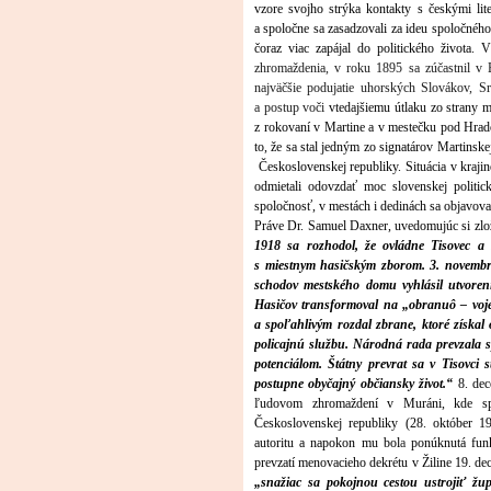
vzore svojho strýka kontakty s českými lit
a spoločne sa zasadzovali za ideu spoločné
čoraz viac zapájal do politického života.
zhromaždenia, v roku 1895 sa zúčastnil v 
najväčšie podujatie uhorských Slovákov,
a postup voči
vtedajšiemu útlaku zo strany 
z rokovaní v Martine a v mestečku pod Hrad
to, že sa stal jedným zo signatárov Martinsk
Československej republiky. Situácia v krajin
odmietali odovzdať moc slovenskej politicke
spoločnosť, v mestách i dedinách sa objavoval
Práve Dr. Samuel Daxner, uvedomujúc si zlož
1918 sa rozhodol, že ovládne Tisovec a
s miestnym hasičským zborom. 3. novembr
schodov mestského domu vyhlásil utvoreni
Hasičov transformoval na „obranuô – vojen
a spoľahlivým rozdal zbrane, ktoré získal
policajnú službu. Národná rada prevzala
potenciálom. Štátny prevrat sa v Tisovci 
postupne obyčajný občiansky život.“
8. dec
ľudovom zhromaždení v Muráni, kde spol
Československej republiky (28. október 19
autoritu a napokon mu bol
a
ponúknutá funk
prevzatí menovacieho dekrétu v Žiline 19. d
„snažiac sa pokojnou cestou ustrojiť ž