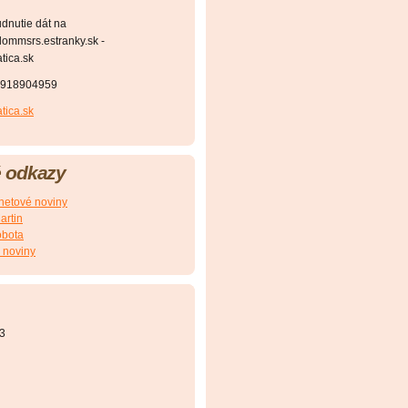
dnutie dát na
ommsrs.estranky.sk -
ica.sk
1918904959
ica.sk
 odkazy
etové noviny
artin
obota
 noviny
3