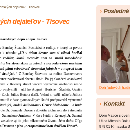
enských dejateľov - Tisovec
Posledné 
ých dejateľov - Tisovec
árodných dejín i dejín Tisovca
 Banskej Štiavnici. Pochádzal z rodiny, v ktorej na prvom
ka k národu:
„Už v útlom detstve som si všimol horlivú
e rodičov, ktorú menovite som sa snažil napodobniť
v horlive slovenskom prostredí v hospodárskom mestečku
nú pilnú robotlivosť slovenskú jedných – a naproti tomu
sť druhých.“
Z Banskej Štiavnice sa rodina Daxnerovcov
axner navštevoval obecnú školu.
Po jej skončení absolvoval
ráve v Revúcej stretol viaceré významné osobnosti nášho
Deň ľudových tradí
ho ovplyvnili – učil ho August Horislav Škultéty, Gustáv
Zoch, Július Botto a ďalší. Veľmi si vážil učiteľa Júliusa
rý mu už v čase gymnaziálnych štúdií predpovedal významné
Kontakt
študuješ, budeš
vicišpánom v Gemer-Malohonte - a bude
ote Dr. Samuela Daxnera dôležitú úlohu zohralo i stretnutie
m - Samuelom Ormisom. V čase štúdií v Revúcej Dr. Samuel
Dom Matice sloven
s zasiahne aj do jeho súkromného života. Jeho dcéra Oľga
Ulica Michala Bakul
la Daxnera a jeho
„
nezapominuteľnou družkou života
“.
979 01 Rimavská S