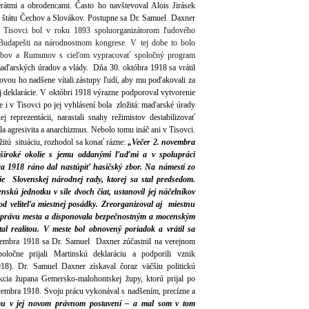
erátmi a obrodencami. Často ho navštevoval Alois Jirásek
ho štátu Čechov a Slovákov. Postupne sa Dr. Samuel Daxner
 V
Tisovci bol v roku 1893 spoluorganizátorom ľudového
Budapešti na národnostnom kongrese. V tej dobe to bolo
 Srbov a Rumunov s cieľom vypracovať spoločný program
maďarských úradov a vlády. Dňa 30. októbra 1918 sa vrátil
ovou ho nadšene vítali zástupy ľudí, aby mu poďakovali za
ej deklarácie. V októbri 1918 výrazne podporoval vytvorenie
e i v Tisovci po jej vyhlásení bola zložitá: maďarské úrady
j reprezentácii, narastali snahy režimistov destabilizovať
a agresivita a anarchizmus. Nebolo tomu ináč ani v Tisovci.
itú situáciu, rozhodol sa konať rázne:
„Večer 2. novembra
 široké okolie s jemu oddanými ľuďmi a v spolupráci
a 1918 ráno dal nastúpiť hasičský zbor. Na námestí zo
e Slovenskej národnej rady, ktorej sa stal predsedom.
skú jednotku v sile dvoch čiat, ustanovil jej náčelníkov
 od veliteľa miestnej posádky. Zreorganizoval aj miestnu
 správu mesta a disponovala bezpečnostným a mocenským
stal realitou. V meste bol obnovený poriadok a vrátil sa
embra 1918 sa Dr. Samuel Daxner zúčastnil na verejnom
očne prijali Martinskú deklaráciu a podporili vznik
18). Dr. Samuel Daxner získaval čoraz väčšiu politickú
cia župana Gemersko-malohontskej župy, ktorú prijal po
ecembra 1918. Svoju prácu vykonával s nadšením, precízne a
upu v jej novom právnom postavení – a mal som v tom