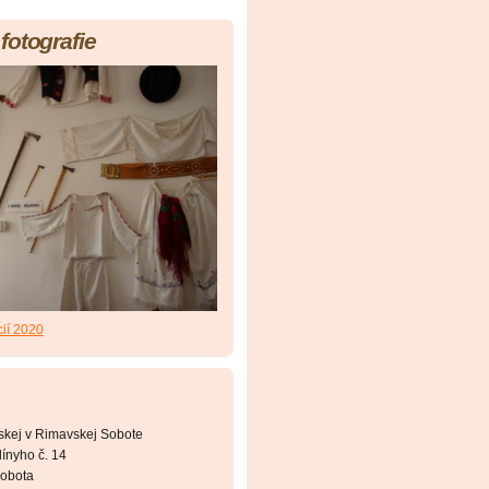
fotografie
cií 2020
skej v Rimavskej Sobote
ínyho č. 14
obota