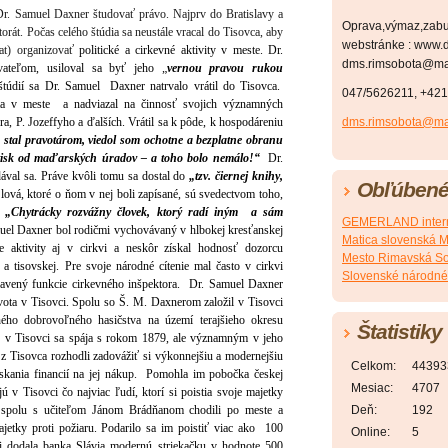
Dr. Samuel Daxner študovať právo. Najprv do Bratislavy a
Oprava,výmaz,zabu
torát. Počas celého štúdia sa neustále vracal do Tisovca, aby
webstránke : www.d
t) organizovať
politické a cirkevné aktivity v meste. Dr.
dms.rimsobota@mat
ateľom, usiloval sa byť jeho „
vernou pravou rukou
údií sa Dr. Samuel Daxner natrvalo vrátil do Tisovca.
047/5626211, +42
ota v meste a nadviazal na činnosť svojich významných
 P. Jozeffyho a ďalších. Vrátil sa k pôde, k hospodáreniu
dms.rimsobota@mat
stal pravotárom, viedol som ochotne a bezplatne obranu
ý útisk od maďarských úradov – a toho bolo nemálo!“
Dr.
ával sa. Práve kvôli tomu sa dostal do
„tzv. čiernej knihy,
Obľúbené
Slová, ktoré o ňom v nej boli zapísané, sú svedectvom toho,
:
„Chytrácky rozvážny človek, ktorý radí iným a sám
GEMERLAND intern
el Daxner bol rodičmi vychovávaný v hlbokej kresťanskej
Matica slovenská M
e aktivity aj v cirkvi a neskôr získal hodnosť dozorcu
Mesto Rimavská S
a tisovskej.
Pre svoje národné cítenie mal často v cirkvi
Slovenské národné
vený funkcie cirkevného inšpektora.
Dr. Samuel Daxner
života v Tisovci. Spolu so Š. M. Daxnerom založil v Tisovci
ého dobrovoľného hasičstva na území terajšieho okresu
Štatistiky
 v Tisovci sa spája s rokom 1879, ale významným v jeho
 z Tisovca rozhodli zadovážiť si výkonnejšiu a modernejšiu
Celkom:
44393
ískania financií na jej nákup. Pomohla im pobočka českej
Mesiac:
4707
 v Tisovci čo najviac ľudí, ktorí si poistia svoje majetky
spolu s učiteľom Jánom Brádňanom chodili po meste a
Deň:
192
majetky proti požiaru. Podarilo sa im poistiť viac ako 100
Online:
5
 dodala banka Slávia modernú striekačku v hodnote 500