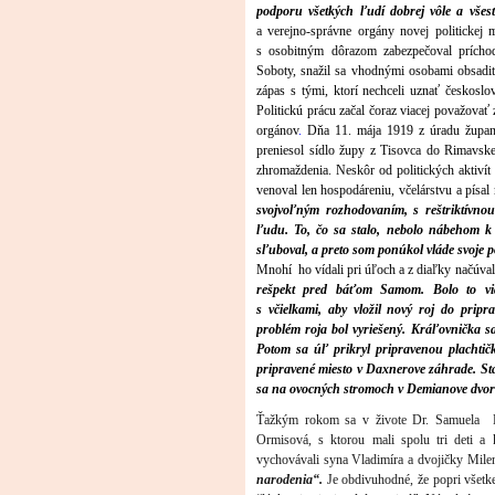
podporu všetkých ľudí dobrej vôle a vše
a verejno-správne orgány novej politickej
s osobitným dôrazom zabezpečoval prícho
Soboty, snažil sa vhodnými osobami obsadiť
zápas s tými, ktorí nechceli uznať českoslo
Politickú prácu začal čoraz viacej považovať 
orgánov
.
Dňa 11. mája 1919 z úradu župana
preniesol sídlo župy z Tisovca do Rimavsk
zhromaždenia.
Neskôr od politických aktivít 
venoval len hospodáreniu, včelárstvu a písa
svojvoľným rozhodovaním, s reštriktívno
ľudu. To, čo sa stalo, nebolo nábehom k
sľuboval, a preto som ponúkol vláde svoje
Mnohí ho vídali pri úľoch a z diaľky načúva
rešpekt pred báťom Samom. Bolo to vi
s včielkami, aby vložil nový roj do prip
problém roja bol vyriešený. Kráľovnička sa
Potom sa úľ prikryl pripravenou placht
pripravené miesto v Daxnerove záhrade. Stal
sa na ovocných stromoch v Demianove dvore
Ťažkým rokom sa v živote Dr. Samuela D
Ormisová, s ktorou mali spolu tri deti a 
vychovávali syna Vladimíra a dvojičky Mile
narodenia“.
Je obdivuhodné, že popri všetke