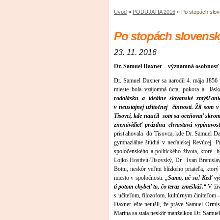
Úvod
»
PODUJATIA 2016
»
Po stopách slov
Po stopách slovensk
23. 11. 2016
Dr. Samuel Daxner – významná osobnosť n
Dr. Samuel Daxner sa narodil 4. mája 1856 v
mieste bola vzájomná úcta, pokora a lás
rodolásku a ideálne slovanské zmýšľani
v neustajnej užitočnej činnosti. Žil som 
Tisovci, kde naučil som sa oceňovať skrom
znenávidieť prázdnu chvastavú vypínavo
prisťahovala do Tisovca, kde Dr. Samuel D
g
ymnaziálne štúdiá v neďalekej Revúcej.
P
spoločenského
a politického života, ktoré 
Lojko Hostivít-Tisovský, Dr. Ivan Branislav 
Bottu, neskôr veľmi blízkeho priateľa, kto
miesto v spoločnosti:
„Samo, uč sa!
Keď vy
ti potom chybeť to, čo teraz zmeškáš.“
V živ
s učiteľom, filozofom, kultúrnym činiteľo
Daxner ešte netušil, že práve Samuel Ormi
Marína sa stala neskôr manželkou Dr. Samue