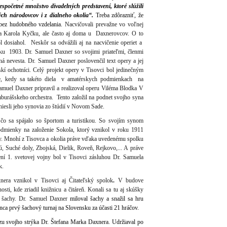
spočetné množstvo divadelných predstavení, ktoré slúžili
ch národovcov i z dialneho okolia“.
Treba zdôrazniť, že
 bez hudobného vzdelania.
Nacvičovali prevažne vo voľnej
ľa Karola Kyčku, ale často aj doma u Daxnerovcov. O to
l dosiahol. Neskôr sa odvážili aj na nacvičenie operiet a
roku 1903. Dr. Samuel Daxner so svojimi priateľmi, členmi
ná nevesta.
Dr. Samuel Daxner poslovenčil text opery a jej
skí ochotníci. Celý projekt opery v Tisovci bol jedinečným
be, kedy sa takéto diela v amatérskych podmienkach na
Samuel Daxner
pripravil a realizoval operu Viléma Blodka V
mburášskeho orchestra. Tento založil na podnet svojho syna
niesli jeho synovia zo štúdií v Novom Sade.
čo sa spájalo so športom a turistikou. So svojím synom
odmienky na založenie Sokola, ktorý vznikol v roku 1911
ny. Mnohí z Tisovca a okolia práve vďaka uvedenému spolku
ú, Suché doly, Zbojská, Dielik, Roveň, Rejkovo,... A práve
ní 1. svetovej vojny bol v Tisovci zásluhou Dr. Samuela
ok.
ra vznikol v Tisovci aj Čitateľský spolok
.
V budove
ti, kde zriadil knižnicu a čitáreň. Konali sa tu aj skúšky
a šachy. Dr. Samuel Daxner
miloval šachy a snažil sa hru
a prvý šachový turnaj na Slovensku za účasti 21 hráčov.
zu svojho strýka Dr. Štefana Marka Daxnera. Udržiaval po