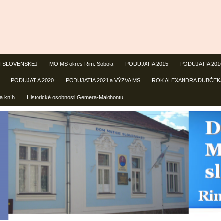
CI SLOVENSKEJ
MO MS okres Rim. Sobota
PODUJATIA 2015
PODUJATIA 201
PODUJATIA 2020
PODUJATIA 2021 a VÝZVA MS
ROK ALEXANDRA DUBČEK
a kníh
Historické osobnosti Gemera-Malohontu