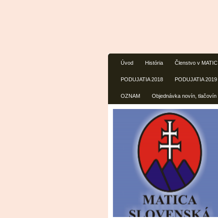
Úvod
História
Členstvo v MATI
PODUJATIA 2018
PODUJATIA 2019
OZNAM
Objednávka novín, tlačovín 