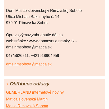
Dom Matice slovenskej v Rimavskej Sobote
Ulica Michala Bakulínyho č. 14
979 01 Rimavská Sobota
Oprava,výmaz,zabudnutie dát na
webstránke : www.dommsrs.estranky.sk -
dms.rimsobota@matica.sk
047/5626211, +421918904959
dms.rimsobota@matica.sk
Obľúbené odkazy
GEMERLAND internetové noviny
Matica slovenská Martin
Mesto Rimavská Sobota