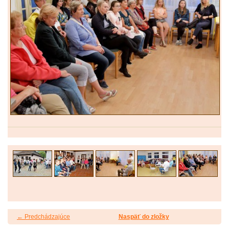
← Predchádzajúce
Naspäť do zložky