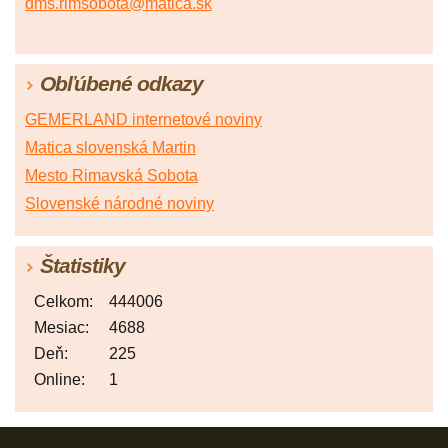
dms.rimsobota@matica.sk
Obľúbené odkazy
GEMERLAND internetové noviny
Matica slovenská Martin
Mesto Rimavská Sobota
Slovenské národné noviny
Štatistiky
Celkom:
444006
Mesiac:
4688
Deň:
225
Online:
1