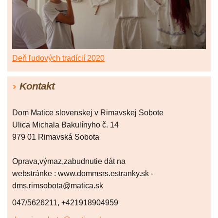
Deň ľudových tradícií 2020
Kontakt
Dom Matice slovenskej v Rimavskej Sobote
Ulica Michala Bakulínyho č. 14
979 01 Rimavská Sobota
Oprava,výmaz,zabudnutie dát na
webstránke : www.dommsrs.estranky.sk -
dms.rimsobota@matica.sk
047/5626211, +421918904959