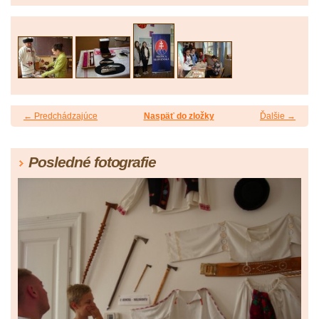
← Predchádzajúce
Naspäť do zložky
Ďalšie →
Posledné fotografie