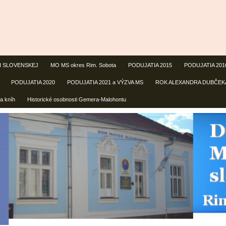
CI SLOVENSKEJ
MO MS okres Rim. Sobota
PODUJATIA 2015
PODUJATIA 201
PODUJATIA 2020
PODUJATIA 2021 a VÝZVA MS
ROK ALEXANDRA DUBČEK
a kníh
Historické osobnosti Gemera-Malohontu