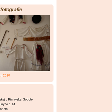
fotografie
cií 2020
skej v Rimavskej Sobote
ínyho č. 14
obota