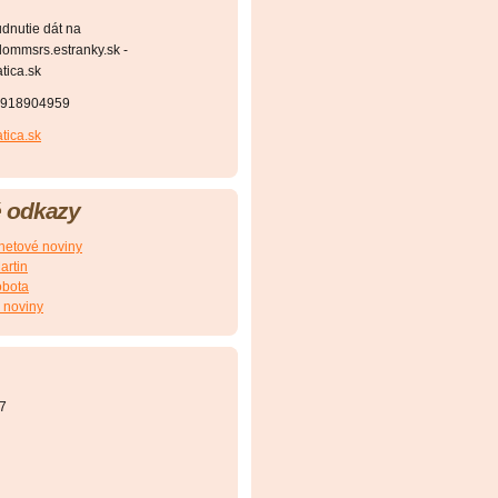
dnutie dát na
ommsrs.estranky.sk -
ica.sk
1918904959
ica.sk
 odkazy
etové noviny
artin
obota
 noviny
7