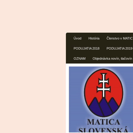
Úvod
História
Členstvo v MATI
PODUJATIA 2018
PODUJATIA 2019
OZNAM
Objednávka novín, tlačovín 