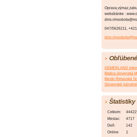
Oprava,výmaz,zabu
webstránke : www.d
dms.rimsobota@mat
047/5626211, +42
dms.rimsobota@mat
Obľúbené
GEMERLAND intern
Matica slovenská M
Mesto Rimavská S
Slovenské národné
Štatistiky
Celkom:
44422
Mesiac:
4717
Deň:
142
Online:
1