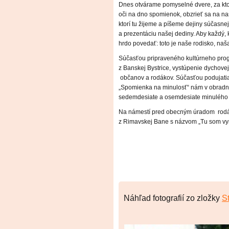
Dnes otvárame pomyselné dvere, za kto
oči na dno spomienok, obzrieť sa na naš
ktorí tu žijeme a píšeme dejiny súčasne
a prezentáciu našej dediny. Aby každý, k
hrdo povedať: toto je naše rodisko, na
Súčasťou pripraveného kultúrneho prog
z Banskej Bystrice, vystúpenie dychove
občanov a rodákov. Súčasťou podujatia 
„Spomienka na minulosť“ nám v obradn
sedemdesiate a osemdesiate minulého 
Na námestí pred obecným úradom rodák 
z Rimavskej Bane s názvom „Tu som vyr
Mária Kr
predsedníčka M
Náhľad fotografií zo zložky
S