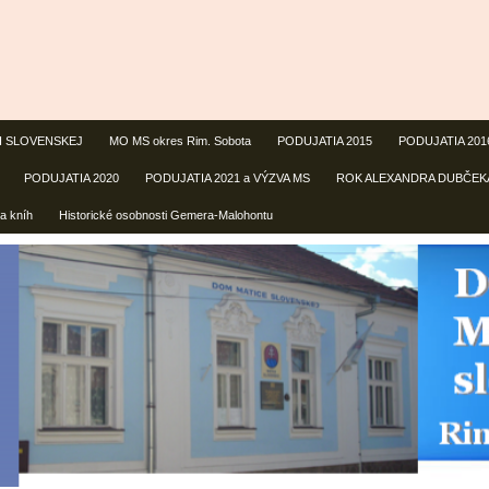
CI SLOVENSKEJ
MO MS okres Rim. Sobota
PODUJATIA 2015
PODUJATIA 201
PODUJATIA 2020
PODUJATIA 2021 a VÝZVA MS
ROK ALEXANDRA DUBČEK
a kníh
Historické osobnosti Gemera-Malohontu