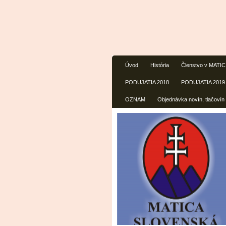
Úvod
História
Členstvo v MATI
PODUJATIA 2018
PODUJATIA 2019
OZNAM
Objednávka novín, tlačovín 