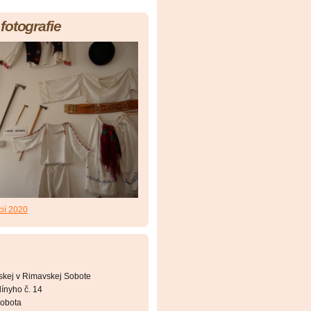
fotografie
cií 2020
skej v Rimavskej Sobote
ínyho č. 14
obota