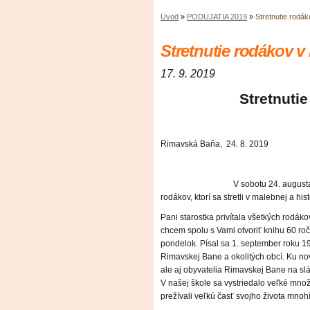
Úvod
»
PODUJATIA 2019
»
Stretnutie rodá
Stretnutie rodákov v
17. 9. 2019
Stretnutie rodá
Rimavská Baňa, 24. 8. 2019
V sobotu 24. augusta 2019 sa 
rodákov, ktorí sa stretli v malebnej a hi
Pani starostka privítala všetkých rodák
chcem spolu s Vami otvoriť knihu 60 
pondelok. Písal sa 1. september roku 1
Rimavskej Bane a okolitých obcí. Ku nove
ale aj obyvatelia Rimavskej Bane na sláv
V našej škole sa vystriedalo veľké množ
prežívali veľkú časť svojho života mnohí