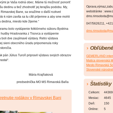
rými je Vaša rodná obec. Máme tú možnosť ponoriť
Oprava,výmaz,zabu
u dedinu a tiež zhodnotiť jej terajšiu podobu. My,
webstránke : www.d
j Rimavskej Bane, sa snažíme o ďalší rozkvet
dms.rimsobota@mat
to k nám zavíta sa tu cítil príjemne a aby sme mohli
ša dedina, miesto kde žijeme.“
047/5626211, +42
ramu bolo vystúpenie folklórneho súboru Bystrina
dms.rimsobota@mat
j hudby Hradovanka z Tisovca a vystúpenie
boli dve zaujímavé výstavy. Retro výstava
ej sieni obecného úradu pripomenula roky
Obľúbené
storočia.
pán Július Turoň pripravil výstavu svojich obrazov
GEMERLAND intern
astal“.
Matica slovenská M
Mesto Rimavská S
Slovenské národné
ajňaková
O MS Rimavská Baňa
Štatistiky
Celkom:
44369
tretnutie rodákov v Rimavskej Bani
Mesiac:
4645
Deň:
150
Online:
5