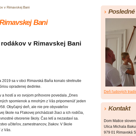
kov v Rimavskej Bani
Posledné 
 Rimavskej Bani
kov v Rimavskej Bani
v obci Rimavská Baňa konalo stretnutie
stóriou opradenej dedinke.
Deň ľudových tradí
ov a hostí a vo svojom príhovore povedala „Dnes
ročných spomienok a mnohým z Vás pripomenúť jeden
958. Obyčajný deň, ale nie pre obyvateľov
Kontakt
j škole na Fľakovej prichádzali žiaci a ich rodičia,
nostné otvorenie školy. Čas letí a nezastaví sa.
Dom Matice sloven
stvo učiteľov, zamestnancov, žiakov. V škole
Ulica Michala Bakul
 z Vás.
979 01 Rimavská S