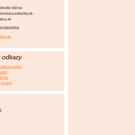
dnutie dát na
ommsrs.estranky.sk -
ica.sk
1918904959
ica.sk
 odkazy
etové noviny
artin
obota
 noviny
1